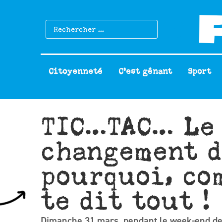
Citoyenneté
C’est gênant
Sport
TIC…TAC… Le
changement d
pourquoi, co
te dit tout !
Dimanche 31 mars, pendant le week-end de 