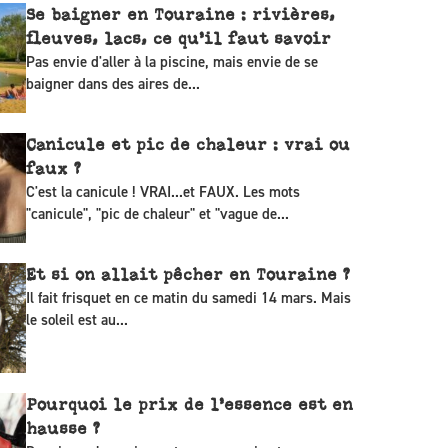
Se baigner en Touraine : rivières,
fleuves, lacs, ce qu’il faut savoir
Pas envie d'aller à la piscine, mais envie de se
baigner dans des aires de...
Canicule et pic de chaleur : vrai ou
faux ?
C'est la canicule ! VRAI...et FAUX. Les mots
"canicule", "pic de chaleur" et "vague de...
Et si on allait pêcher en Touraine ?
Il fait frisquet en ce matin du samedi 14 mars. Mais
le soleil est au...
Pourquoi le prix de l’essence est en
hausse ?