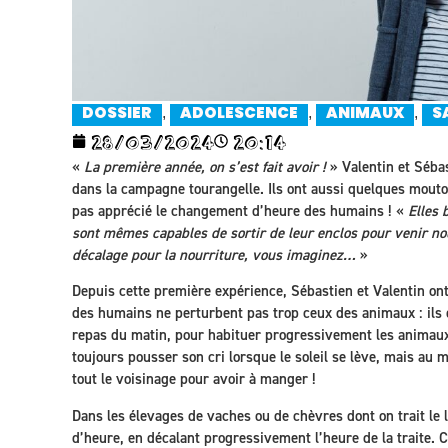
,
,
,
DOSSIER
ADOLESCENCE
ANIMAUX
S
28/03/2024
20:14
«
La première année, on s’est fait avoir !
» Valentin et Sébas
dans la campagne tourangelle. Ils ont aussi quelques mouton
pas apprécié le changement d’heure des humains ! «
Elles 
sont mêmes capables de sortir de leur enclos pour venir no
décalage pour la nourriture, vous imaginez…
»
Depuis cette première expérience, Sébastien et Valentin on
des humains ne perturbent pas trop ceux des animaux : ils 
repas du matin, pour habituer progressivement les animaux
toujours pousser son cri lorsque le soleil se lève, mais au 
tout le voisinage pour avoir à manger !
Dans les élevages de vaches ou de chèvres dont on trait le 
d’heure, en décalant progressivement l’heure de la traite. C’