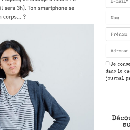
 il sera 3h). Ton smartphone se
n corps… ?
Je cons
dans le ca
journal pa
Déco
s