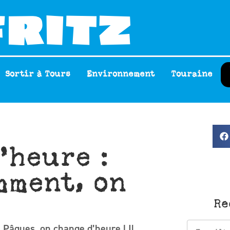
Sortir à Tours
Environnement
Touraine
’heure :
mment, on
Re
Pâques, on change d’heure ! Il