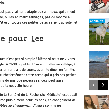
ein.
 n’est pas vraiment adapté aux animaux, qui aiment
erme, ou les animaux sauvages, pas de montre au
Actualité
 est : toutes ces petites bêtes se fient au soleil et
e pour les
re n’est pas si simple ! Même si nous ne vivons
lé. A 7h30 le petit-déj’ avant d’aller au collège, à
r en rentrant de cours, avant le dîner en famille,
urbe forcément notre corps qui a pris ses petites
oins dormir que nécessaire, cela peut aussi
 de la nouvelle heure.
e la Santé et de la Recherche Médicale) expliquait
me plus difficile pour les ados, ce changement de
nsibles au changement d’heure comme les