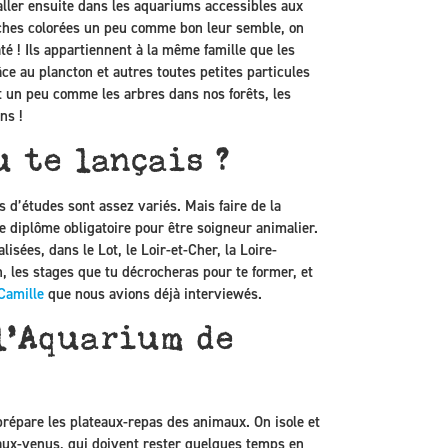
taller ensuite dans les aquariums accessibles aux
nches colorées un peu comme bon leur semble, on
té ! Ils appartiennent à la même famille que les
âce au plancton et autres toutes petites particules
t un peu comme les arbres dans nos forêts, les
ns !
u te lançais ?
 d’études sont assez variés. Mais faire de la
 de diplôme obligatoire pour être soigneur animalier.
isées, dans le Lot, le Loir-et-Cher, la Loire-
on, les stages que tu décrocheras pour te former, et
Camille
que nous avions déjà interviewés.
 l’Aquarium de
prépare les plateaux-repas des animaux. On isole et
eaux-venus, qui doivent rester quelques temps en