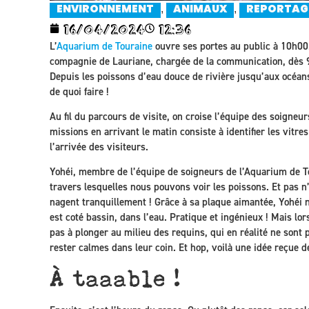
,
,
ENVIRONNEMENT
ANIMAUX
REPORTAG
16/04/2024
12:36
L’
Aquarium de Touraine
ouvre ses portes au public à 10h00. 
compagnie de Lauriane, chargée de la communication, dès 9
Depuis les poissons d’eau douce de rivière jusqu’aux océans
de quoi faire !
Au fil du parcours de visite, on croise l’équipe des soigneur
missions en arrivant le matin consiste à identifier les vitre
l’arrivée des visiteurs.
Yohéi, membre de l’équipe de soigneurs de l’Aquarium de To
travers lesquelles nous pouvons voir les poissons. Et pas n’
nagent tranquillement ! Grâce à sa plaque aimantée, Yohéi nett
est coté bassin, dans l’eau. Pratique et ingénieux ! Mais lo
pas à plonger au milieu des requins, qui en réalité ne sont
rester calmes dans leur coin. Et hop, voilà une idée reçue d
À taaable !