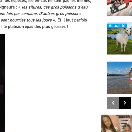
lon les espèces, les en-cas ne sont pas les mêmes,
oigneurs : «
les silures, ces gros poissons d’eau
ne fois par semaine. D’autres gros poissons
 sont nourries tous les jours
». Et il faut parfois
Actualité
r le plateau-repas des plus grosses !