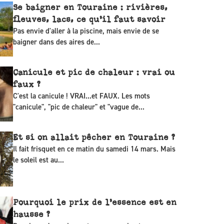
Se baigner en Touraine : rivières,
fleuves, lacs, ce qu’il faut savoir
Pas envie d'aller à la piscine, mais envie de se
baigner dans des aires de...
Canicule et pic de chaleur : vrai ou
faux ?
C'est la canicule ! VRAI...et FAUX. Les mots
"canicule", "pic de chaleur" et "vague de...
Et si on allait pêcher en Touraine ?
Il fait frisquet en ce matin du samedi 14 mars. Mais
le soleil est au...
Pourquoi le prix de l’essence est en
hausse ?