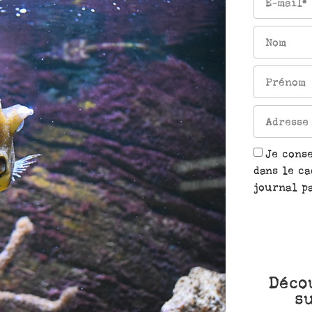
Je cons
dans le ca
journal pa
Déco
s