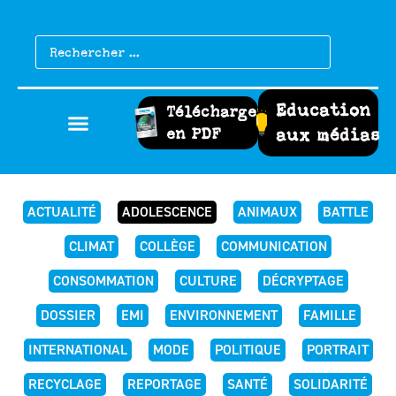
Education
Télécharger
en PDF
aux médias
ACTUALITÉ
ADOLESCENCE
ANIMAUX
BATTLE
CLIMAT
COLLÈGE
COMMUNICATION
CONSOMMATION
CULTURE
DÉCRYPTAGE
DOSSIER
EMI
ENVIRONNEMENT
FAMILLE
INTERNATIONAL
MODE
POLITIQUE
PORTRAIT
RECYCLAGE
REPORTAGE
SANTÉ
SOLIDARITÉ