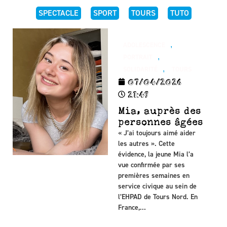
SPECTACLE
SPORT
TOURS
TUTO
,
ADOLESCENCE
,
PORTRAIT
,
SOLIDARITÉ
TOURS
07/04/2026
21:49
Mia, auprès des
personnes âgées
« J’ai toujours aimé aider
les autres ». Cette
évidence, la jeune Mia l’a
vue confirmée par ses
premières semaines en
service civique au sein de
l’EHPAD de Tours Nord. En
France,…