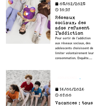
05/02/2025
10:39
Réseaux
sociaux, des
ados refusent
l'addiction
Pour sortir de l’addiction
aux réseaux sociaux, des
adolescents choisissent de
limiter volontairement leur
consommation. Enquête….
,
ADOLESCENCE
DOSSIER
14/08/2024
09:00
Vacances : tous