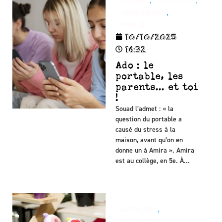
,
,
DOSSIER
ACTUALITÉ
,
ADOLESCENCE
FAMILLE
10/10/2025
16:32
Ado : le
portable, les
parents... et toi
!
Souad l’admet : « la
question du portable a
causé du stress à la
maison, avant qu’on en
donne un à Amira ». Amira
est au collège, en 5e. À…
,
ACTUALITÉ
,
ADOLESCENCE