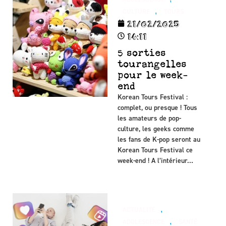
,
CULTURE
TOURS
21/02/2025
14:11
5 sorties
tourangelles
pour le week-
end
Korean Tours Festival :
complet, ou presque ! Tous
les amateurs de pop-
culture, les geeks comme
les fans de K-pop seront au
Korean Tours Festival ce
week-end ! A l’intérieur…
,
ACTUALITÉ
,
ADOLESCENCE
SANTÉ