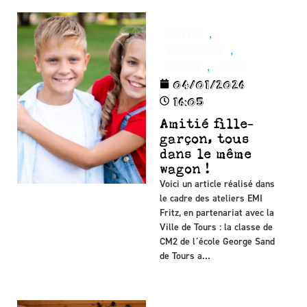
,
COLLÈGE
,
ADOLESCENCE
,
DOSSIER
TOURS
04/01/2026
16:05
Amitié fille-
garçon, tous
dans le même
wagon !
Voici un article réalisé dans
le cadre des ateliers EMI
Fritz, en partenariat avec la
Ville de Tours : la classe de
CM2 de l´école George Sand
de Tours a…