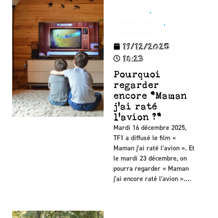
,
CULTURE
,
ADOLESCENCE
DÉCRYPTAGE
19/12/2025
18:23
Pourquoi
regarder
encore "Maman
j'ai raté
l'avion ?"
Mardi 16 décembre 2025,
TF1 a diffusé le film «
Maman j’ai raté l’avion ». Et
le mardi 23 décembre, on
pourra regarder « Maman
j’ai encore raté l’avion »….