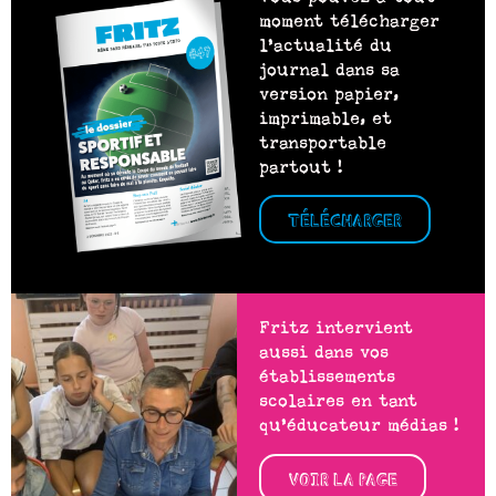
moment télécharger
l’actualité du
journal dans sa
version papier,
imprimable, et
transportable
partout !
TÉLÉCHARGER
Fritz intervient
aussi dans vos
établissements
scolaires en tant
qu’éducateur médias !
VOIR LA PAGE