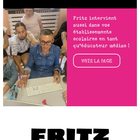
Fritz intervient
aussi dans vos
établissements
scolaires en tant
qu’éducateur médias !
VOIR LA PAGE