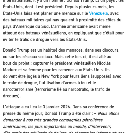
internationales, il y a un homme : Donald Trump. Et un pays : les
États-Unis, dont il est président. Depuis plusieurs mois, les
États-Unis faisaient planer une menace sur le
Venezuela
, avec
des bateaux militaires qui naviguaient à proximité des côtes du
pays d’Amérique du Sud. L’armée américaine avait même
attaqué des bateaux vénézuéliens, en expliquant que c’était pour
éviter le trafic de drogue vers les États-Unis.
Donald Trump est un habitué des menaces, dans ses discours,
ou sur les réseaux sociaux. Mais cette fois-ci, il est allé au
bout du projet : capturer le président vénézuélien Nicolás
Maduro et sa femme pour les ramener aux Etats-Unis. Ils
doivent être jugés à New York pour leurs liens (supposés) avec
le trafic de drogue, l’utilisation d’armes à feu et le
narcoterrorisme (terrorisme lié au narcotrafic, le trafic de
drogues).
L’attaque a eu lieu le 3 janvier 2026. Dans sa conférence de
presse du même jour, Donald Trump a été clair : «
Nous allons
demander à nos très grandes compagnies pétrolières
américaines, les plus importantes au monde, d’intervenir,
d’investir des milliards de dollars, de réparer les infrastructures