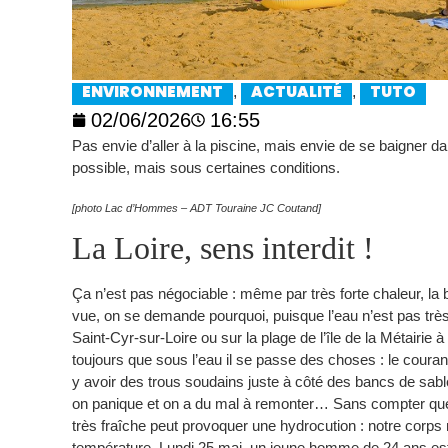
,
,
ENVIRONNEMENT
ACTUALITÉ
TUTO
02/06/2026
16:55
Pas envie d’aller à la piscine, mais envie de se baigner d
possible, mais sous certaines conditions.
[photo Lac d’Hommes – ADT Touraine JC Coutand]
La Loire, sens interdit !
Ça n’est pas négociable : même par très forte chaleur, la 
vue, on se demande pourquoi, puisque l’eau n’est pas très
Saint-Cyr-sur-Loire ou sur la plage de l’île de la Métairie 
toujours que sous l’eau il se passe des choses : le courant
y avoir des trous soudains juste à côté des bancs de sable
on panique et on a du mal à remonter… Sans compter que l
très fraîche peut provoquer une hydrocution : notre cor
température. Lundi 25 mai, un jeune homme de 24 ans est