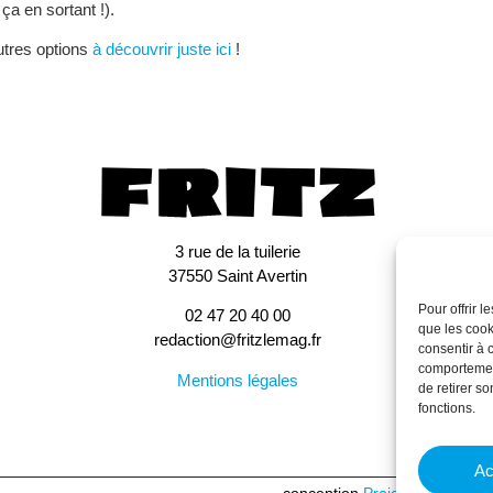
ça en sortant !).
autres options
à découvrir juste ici
!
3 rue de la tuilerie
37550 Saint Avertin
Pour offrir 
02 47 20 40 00
que les cook
redaction@fritzlemag.fr
consentir à 
comportement
Mentions légales
de retirer s
fonctions.
Ac