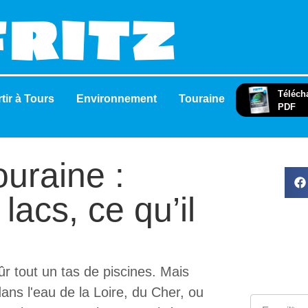
Téléch
tir à Tours
Environnement
Touraine
PDF
uraine :
 lacs, ce qu’il
ûr tout un tas de piscines. Mais
dans l'eau de la Loire, du Cher, ou