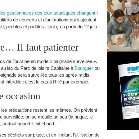
t les gestionnaires des jeux aquatiques changent
!
fitera de concerts et d’animations qui s’ajoutent
ë, pédalos et paddles. Tout ça à partir du 12 juin
e… Il faut patienter
es lacs de Touraine en mode « baignade surveillée ».
au lac du Parc de loisirs Capitaine à
Bourgueil
ou
a baignade sera surveillée tous les après-midis.
t interdite : c’est le cas à Rillé par exemple.
te occasion
c – les précautions restent les mêmes. On prévient
 surveillée, on se mouille un peu (la nuque, le
surtout quand il fait chaud.
es déchets sur place, et en limitant l’utilisation de