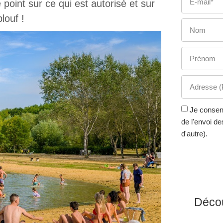
point sur ce qui est autorisé et sur
louf !
Je consen
de l'envoi de
d'autre).
Décou