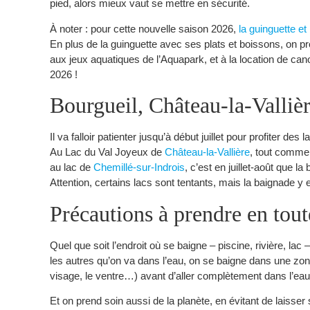
pied, alors mieux vaut se mettre en sécurité.
À noter : pour cette nouvelle saison 2026,
la guinguette e
En plus de la guinguette avec ses plats et boissons, on pro
aux jeux aquatiques de l’Aquapark, et à la location de cano
2026 !
Bourgueil, Château-la-Vallièr
Il va falloir patienter jusqu’à début juillet pour profiter d
Au Lac du Val Joyeux de
Château-la-Vallière
, tout comme 
au lac de
Chemillé-sur-Indrois
, c’est en juillet-août que l
Attention, certains lacs sont tentants, mais la baignade y es
Précautions à prendre en tou
Quel que soit l’endroit où se baigne – piscine, rivière, la
les autres qu’on va dans l’eau, on se baigne dans une zone
visage, le ventre…) avant d’aller complètement dans l’eau, 
Et on prend soin aussi de la planète, en évitant de laisser s