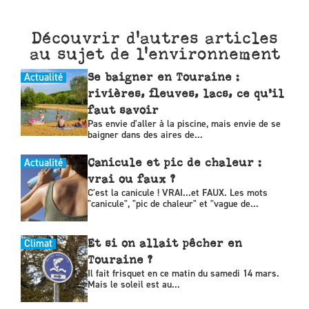
Découvrir d'autres articles
au sujet de l'environnement
Actualité
Se baigner en Touraine :
rivières, fleuves, lacs, ce qu’il
faut savoir
Pas envie d'aller à la piscine, mais envie de se
baigner dans des aires de...
Actualité
Canicule et pic de chaleur :
vrai ou faux ?
C'est la canicule ! VRAI...et FAUX. Les mots
"canicule", "pic de chaleur" et "vague de...
Climat
Et si on allait pêcher en
Touraine ?
Il fait frisquet en ce matin du samedi 14 mars.
Mais le soleil est au...