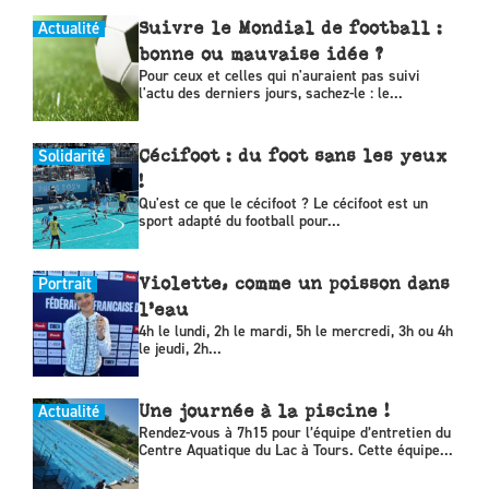
Actualité
Suivre le Mondial de football :
bonne ou mauvaise idée ?
Pour ceux et celles qui n'auraient pas suivi
l'actu des derniers jours, sachez-le : le...
Solidarité
Cécifoot : du foot sans les yeux
!
Qu'est ce que le cécifoot ? Le cécifoot est un
sport adapté du football pour...
Portrait
Violette, comme un poisson dans
l’eau
4h le lundi, 2h le mardi, 5h le mercredi, 3h ou 4h
le jeudi, 2h...
Actualité
Une journée à la piscine !
Rendez-vous à 7h15 pour l’équipe d’entretien du
Centre Aquatique du Lac à Tours. Cette équipe...