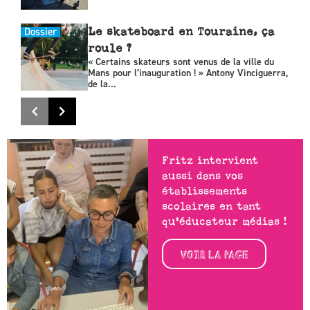
Dossier
Le skateboard en Touraine, ça
roule ?
« Certains skateurs sont venus de la ville du
Mans pour l’inauguration ! » Antony Vinciguerra,
de la...
Fritz intervient
aussi dans vos
établissements
scolaires en tant
qu’éducateur médias !
VOIR LA PAGE