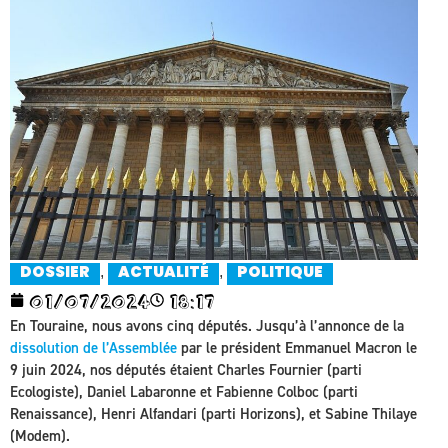
,
,
DOSSIER
ACTUALITÉ
POLITIQUE
01/07/2024
18:17
En Touraine, nous avons cinq députés. Jusqu’à l’annonce de la
dissolution de l’Assemblée
par le président Emmanuel Macron le
9 juin 2024, nos députés étaient Charles Fournier (parti
Ecologiste), Daniel Labaronne et Fabienne Colboc (parti
Renaissance), Henri Alfandari (parti Horizons), et Sabine Thilaye
(Modem).