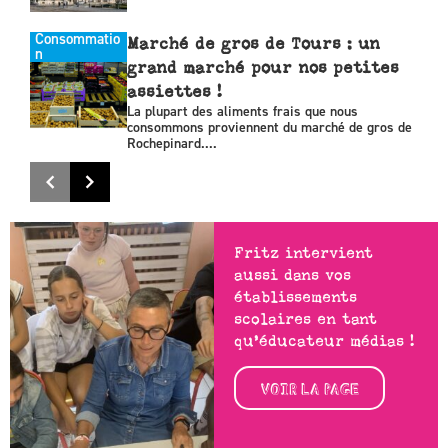
Consommatio
Marché de gros de Tours : un
n
grand marché pour nos petites
assiettes !
La plupart des aliments frais que nous
consommons proviennent du marché de gros de
Rochepinard....
Fritz intervient
aussi dans vos
établissements
scolaires en tant
qu’éducateur médias !
VOIR LA PAGE