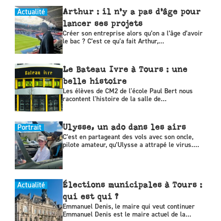
Actualité
Arthur : il n’y a pas d’âge pour
lancer ses projets
Créer son entreprise alors qu’on a l’âge d’avoir
le bac ? C’est ce qu’a fait Arthur,...
Le Bateau Ivre à Tours : une
belle histoire
Les élèves de CM2 de l'école Paul Bert nous
racontent l'histoire de la salle de...
Portrait
Ulysse, un ado dans les airs
C’est en partageant des vols avec son oncle,
pilote amateur, qu’Ulysse a attrapé le virus....
Actualité
Élections municipales à Tours :
qui est qui ?
Emmanuel Denis, le maire qui veut continuer
Emmanuel Denis est le maire actuel de la...