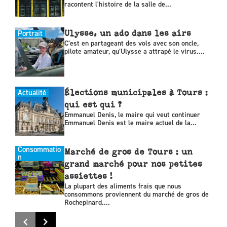
racontent l'histoire de la salle de...
Portrait
Ulysse, un ado dans les airs
C’est en partageant des vols avec son oncle,
pilote amateur, qu’Ulysse a attrapé le virus....
Actualité
Élections municipales à Tours :
qui est qui ?
Emmanuel Denis, le maire qui veut continuer
Emmanuel Denis est le maire actuel de la...
Consommatio
Marché de gros de Tours : un
n
grand marché pour nos petites
assiettes !
La plupart des aliments frais que nous
consommons proviennent du marché de gros de
Rochepinard....