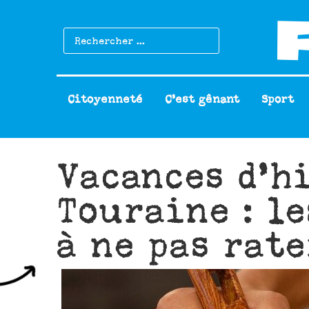
Citoyenneté
C’est gênant
Sport
Vacances d’h
Touraine : le
à ne pas rate