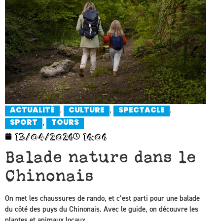
,
,
,
ACTUALITÉ
CULTURE
SPECTACLE
,
SPORT
TOURS
13/04/2026
16:06
Balade nature dans le
Chinonais
On met les chaussures de rando, et c’est parti pour une balade
du côté des puys du Chinonais. Avec le guide, on découvre les
plantes et animaux locaux.