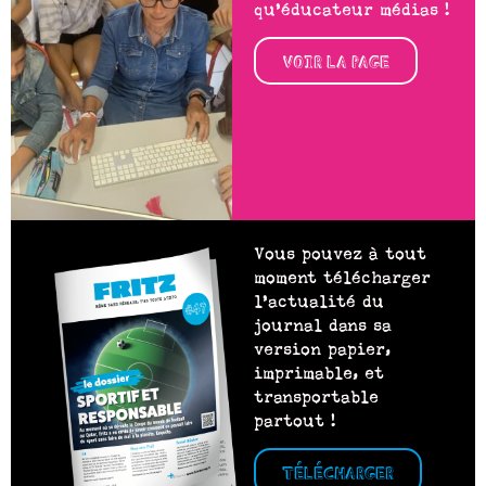
qu’éducateur médias !
VOIR LA PAGE
Vous pouvez à tout
moment télécharger
l’actualité du
journal dans sa
version papier,
imprimable, et
transportable
partout !
TÉLÉCHARGER