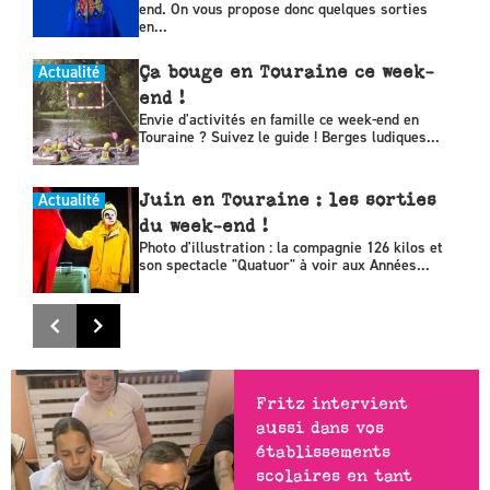
end. On vous propose donc quelques sorties
en...
Actualité
Ça bouge en Touraine ce week-
end !
Envie d'activités en famille ce week-end en
Touraine ? Suivez le guide ! Berges ludiques...
Actualité
Juin en Touraine : les sorties
du week-end !
Photo d'illustration : la compagnie 126 kilos et
son spectacle "Quatuor" à voir aux Années...
Fritz intervient
aussi dans vos
établissements
scolaires en tant