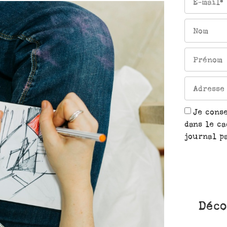
Je cons
dans le ca
journal pa
Déco