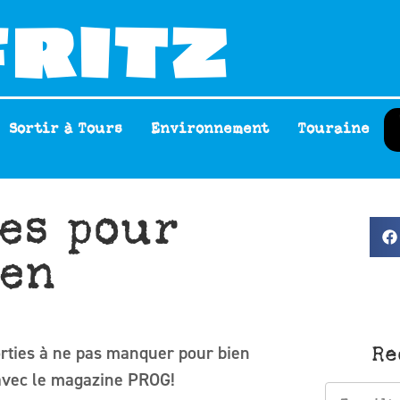
Sortir à Tours
Environnement
Touraine
ies pour
 en
rties à ne pas manquer pour bien
Re
avec le magazine PROG!