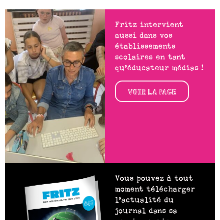
Fritz intervient
aussi dans vos
établissements
scolaires en tant
qu’éducateur médias !
VOIR LA PAGE
Vous pouvez à tout
moment télécharger
l’actualité du
journal dans sa