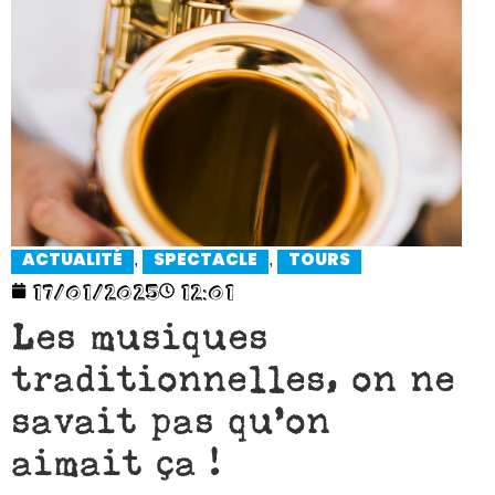
,
,
ACTUALITÉ
SPECTACLE
TOURS
17/01/2025
12:01
Les musiques
traditionnelles, on ne
savait pas qu’on
aimait ça !