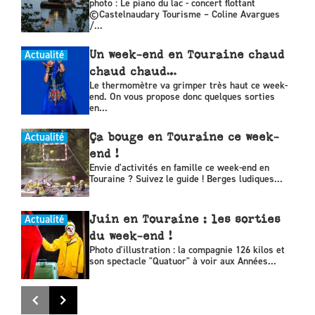
photo : Le piano du lac - concert flottant
©Castelnaudary Tourisme – Coline Avargues
/...
Actualité
Un week-end en Touraine chaud
chaud chaud…
Le thermomètre va grimper très haut ce week-
end. On vous propose donc quelques sorties
en...
Actualité
Ça bouge en Touraine ce week-
end !
Envie d'activités en famille ce week-end en
Touraine ? Suivez le guide ! Berges ludiques...
Actualité
Juin en Touraine : les sorties
du week-end !
Photo d'illustration : la compagnie 126 kilos et
son spectacle "Quatuor" à voir aux Années...