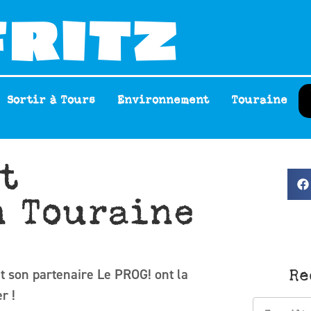
Sortir à Tours
Environnement
Touraine
t
n Touraine
t son partenaire Le PROG! ont la
Re
r !