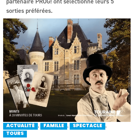
partenaire PROG! ont sélectionné leurs 5
sorties préférées.
,
,
,
ACTUALITÉ
FAMILLE
SPECTACLE
TOURS