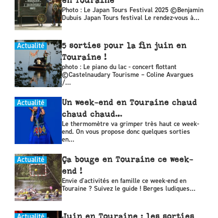
en Touraine
Photo : Le Japan Tours Festival 2025 ©Benjamin
Dubuis Japan Tours festival Le rendez-vous à...
Actualité
5 sorties pour la fin juin en
Touraine !
photo : Le piano du lac - concert flottant
©Castelnaudary Tourisme – Coline Avargues
/...
Actualité
Un week-end en Touraine chaud
chaud chaud…
Le thermomètre va grimper très haut ce week-
end. On vous propose donc quelques sorties
en...
Actualité
Ça bouge en Touraine ce week-
end !
Envie d'activités en famille ce week-end en
Touraine ? Suivez le guide ! Berges ludiques...
Actualité
Juin en Touraine : les sorties