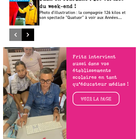
du week-end !
Photo d'illustration : la compagnie 126 kilos et
son spectacle "Quatuor" à voir aux Années...
Fritz intervient
aussi dans vos
établissements
scolaires en tant
qu’éducateur médias !
VOIR LA PAGE