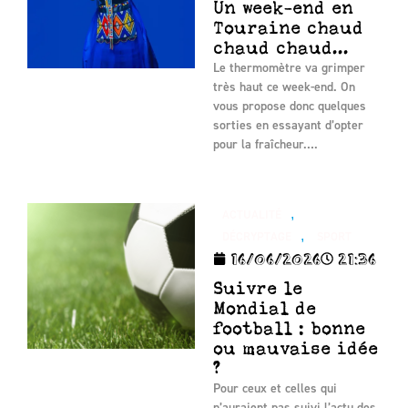
Un week-end en
Touraine chaud
chaud chaud...
Le thermomètre va grimper
très haut ce week-end. On
vous propose donc quelques
sorties en essayant d’opter
pour la fraîcheur….
,
ACTUALITÉ
,
DÉCRYPTAGE
SPORT
16/06/2026
21:36
Suivre le
Mondial de
football : bonne
ou mauvaise idée
?
Pour ceux et celles qui
n’auraient pas suivi l’actu des