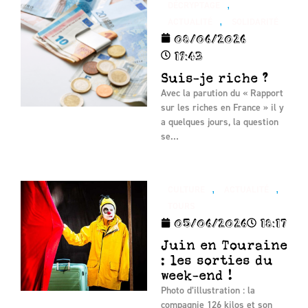
,
DÉCRYPTAGE
,
ACTUALITÉ
SOLIDARITÉ
08/06/2026
19:43
Suis-je riche ?
Avec la parution du « Rapport
sur les riches en France » il y
a quelques jours, la question
se…
,
,
CULTURE
ACTUALITÉ
TOURS
05/06/2026
18:17
Juin en Touraine
: les sorties du
week-end !
Photo d’illustration : la
compagnie 126 kilos et son