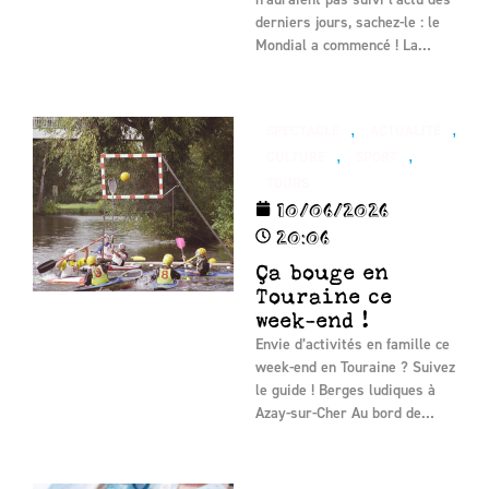
derniers jours, sachez-le : le
Mondial a commencé ! La…
,
,
SPECTACLE
ACTUALITÉ
,
,
CULTURE
SPORT
TOURS
10/06/2026
20:06
Ça bouge en
Touraine ce
week-end !
Envie d’activités en famille ce
week-end en Touraine ? Suivez
le guide ! Berges ludiques à
Azay-sur-Cher Au bord de…