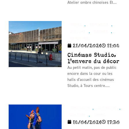
Atelier ombre chinoises Et…
,
,
TOURS
ACTUALITÉ
,
,
CULTURE
DOSSIER
REPORTAGE
21/06/2026
11:08
Cinémas Studio,
l'envers du décor
Au petit matin, pas de public
encore dans la cour ou les
halls d’accueil des cinémas
Studio, à Tours centre….
,
,
SPECTACLE
ACTUALITÉ
,
CULTURE
TOURS
18/06/2026
17:30