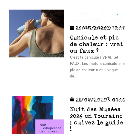
,
,
ACTUALITÉ
CLIMAT
,
ENVIRONNEMENT
SANTÉ
26/05/2026
17:09
Canicule et pic
de chaleur : vrai
ou faux ?
C’est la canicule ! VRAI…et
FAUX. Les mots « canicule », «
pic de chaleur » et « vague
de…
21/05/2026
08:16
Nuit des Musées
2026 en Touraine
: suivez le guide
!