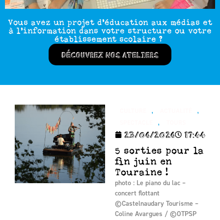
Vous avez un projet d’éducation aux médias et
à l’information dans votre structure ou votre
établissement scolaire ?
DÉCOUVREZ NOS ATELIERS
,
,
CULTURE
ACTUALITÉ
,
SPECTACLE
TOURS
23/06/2026
17:44
5 sorties pour la
fin juin en
Touraine !
photo : Le piano du lac –
concert flottant
©Castelnaudary Tourisme –
Coline Avargues / ©OTPSP